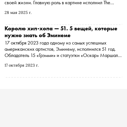
своей жизни. Главную роль в картине исполнил The
Weeknd. Об этой и других популярных и малоизвестных
28 мая 2025 г.
кинолентах, посвященных музыке и ее исполнителям, —
в материале «Сноба»
Королю хип-хопа — 51. 5 вещей, которые
нужно знать об Эминеме
17 октября 2023 года одному из самых успешных
американских артистов, Эминему, исполнился 51 год.
Обладатель 15 «Грэмми» и статуэтки «Оскар» Маршалл
Мэтерс остается самым известным рэп-исполнителем на
17 октября 2023 г.
планете, известный своим агрессивным стилем
исполнения и скандалами. «Сноб» рассказывает о пяти
вещах, которые нужно знать о короле хип-хопа