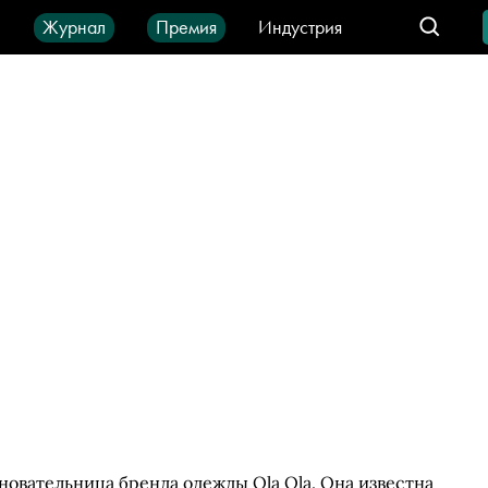
ы
Журнал
Премия
Индустрия
део
Город
IT-продукты
новательница бренда одежды Ola Ola. Она известна