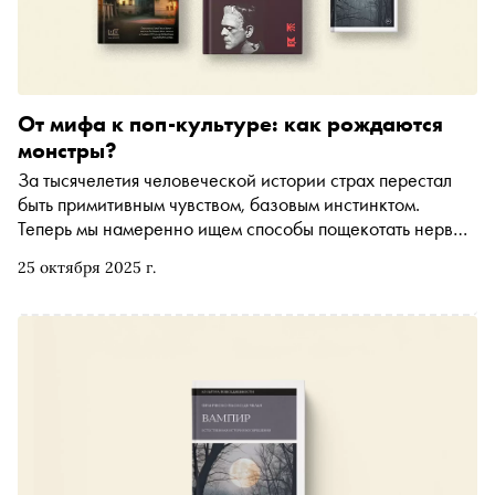
От мифа к поп-культуре: как рождаются
монстры?
За тысячелетия человеческой истории страх перестал
быть примитивным чувством, базовым инстинктом.
Теперь мы намеренно ищем способы пощекотать нервы
и пытаемся изучить каждого монстра, которого
25 октября 2025 г.
подкидывает поп-культура. В преддверии Хэллоуина
«Сноб» и Яндекс Книги собрали пять новинок,
исследующих чудовищ — от истории вампиров до
человеческих демонов