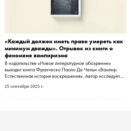
«Каждый должен иметь право умереть как
минимум дважды». Отрывок из книги о
феномене вампиризма
В издательстве «Новое литературное обозрение»
выходит книга Франческо Паоло Де Чельи «Вампир.
Естественная история воскрешения». Автор исследует
иррациональную веру в оживших мертвецов, которая в
25 сентября 2025 г.
XVIII веке определяла темы споров учёных, врачей и
философов по всей Европе. Де Чельи рассказывает о
том, как «вампирическая паника» стала частью
европейской повседневности и отразилась в
произведениях искусства. «Сноб» публикует отрывок