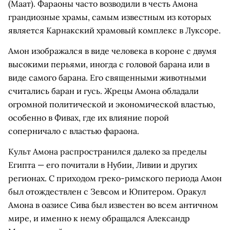
(Маат). Фараоны часто возводили в честь Амона
грандиозные храмы, самым известным из которых
является Карнакский храмовый комплекс в Луксоре.
Амон изображался в виде человека в короне с двумя
высокими перьями, иногда с головой барана или в
виде самого барана. Его священными животными
считались баран и гусь. Жрецы Амона обладали
огромной политической и экономической властью,
особенно в Фивах, где их влияние порой
соперничало с властью фараона.
Культ Амона распространился далеко за пределы
Египта — его почитали в Нубии, Ливии и других
регионах. С приходом греко-римского периода Амон
был отождествлен с Зевсом и Юпитером. Оракул
Амона в оазисе Сива был известен во всем античном
мире, и именно к нему обращался Александр