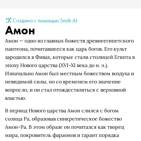
Создано с помощью Snob AI
Амон
Амон — одно из главных божеств древнеегипетского
пантеона, почитавшееся как царь богов. Его культ
зародился в Фивах, которые стали столицей Египта в
эпоху Нового царства (XVI–XI века до н. э.).
Изначально Амон был местным божеством воздуха и
невидимой силы, но со временем его значение
возросло, и он стал отождествляться с верховной
властью.
В период Нового царства Амон слился с богом
солнца Ра, образовав синкретическое божество
Амон-Ра. В этом образе он почитался как творец
мира, покровитель фараонов и гарант порядка