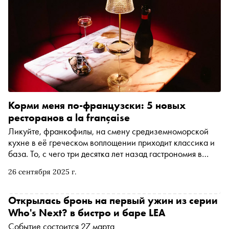
Корми меня по-французски: 5 новых
ресторанов a la française
Ликуйте, франкофилы, на смену средиземноморской
кухне в её греческом воплощении приходит классика и
база. То, с чего три десятка лет назад гастрономия в
России и начала набирать обороты: луковый суп, петух в
26 сентября 2025 г.
вине, тарт татен и другие легенды французской кухни,
возвращается. Ничего моднее в середине 90-х в
столице не было, затем тренд несколько исчерпал себя
Открылась бронь на первый ужин из серии
— жирные соусы и питательные блюда заменила
Who's Next? в бистро и баре LEA
витальная итальянская еда. Конечно, у нас есть бистро
Событие состоится 27 марта