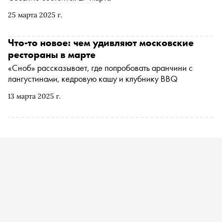
«Жеральдин» и гранд-кафе «Шануар», проекты Эрика
ле Прово и ресторан высокой кухни в исполнении
25 марта 2025 г.
Давида Эммерле Grand Cru, но, как спела бы одна
известная певица, «только этого мало». В середине
Что-то новое: чем удивляют московские
2025 года ситуация изменилась: в городе наблюдается
рестораны в марте
французская гастрономическая революция. «Сноб»,
«Сноб» рассказывает, где попробовать аранчини с
вооружившись ножом и вилкой, отправился в самую
лангустинами, кедровую кашу и клубнику BBQ
гущу событий
13 марта 2025 г.