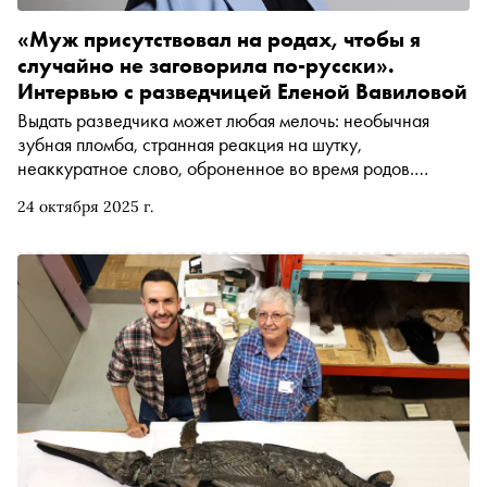
«Муж присутствовал на родах, чтобы я
случайно не заговорила по-русски».
Интервью с разведчицей Еленой Вавиловой
Выдать разведчика может любая мелочь: необычная
зубная пломба, странная реакция на шутку,
неаккуратное слово, оброненное во время родов.
Разведчица, а теперь писатель Елена Вавилова вместе с
24 октября 2025 г.
мужем Андреем Безруковым более 20 лет работала под
прикрытием во Франции, Канаде и США. В интервью
«Снобу» она рассказала про изнанку одной из самых
странных профессий: в чём измеряется KPI, сколько
платят резидентам, дают ли женщинам пикантные
задания и возможна ли настоящая дружба между
разведчиком и местными жителями