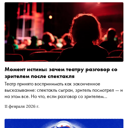
Момент истины: зачем театру разговор со
зрителем после спектакля
Театр принято воспринимать как законченное
высказывание: спектакль сыгран, зритель посмотрел — и
на этом все. Но что, если разговор со зрителем
начинается не до и не во время действия, а после него?
11 февраля 2026 г.
О том, зачем театру обсуждение после спектакля и
почему без этого диалога он рискует остаться наедине с
собой в материале «Сноба»