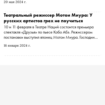
20 мая 2024 г.
похоже на подкову, как благодаря «Дикой Мяте» может
появиться уникальная арт-школа наподобие фабрики
Энди Уорхола, и о том, что мешает развиваться
Театральный режиссер Мотои Миура: У
фестивальной культуре в России
русских артистов грех не поучиться
10 и 11 февраля в Театре Наций состоится премьера
спектакля «Друзья» по пьесе Кобо Абэ. Режиссером
постановки выступил японец Мотои Миура. Господин
Миура известен своей любовью к русской культуре —
16 января 2024 г.
его театр «Читэн» неоднократно привозил в Россию
постановки чеховских пьес. «Сноб» поговорил с
режиссером о том, почему сегодня так важна пьеса про
личные границы, как он выбирал исполнителей ролей из
150 претендентов и на что способен только русский
артист