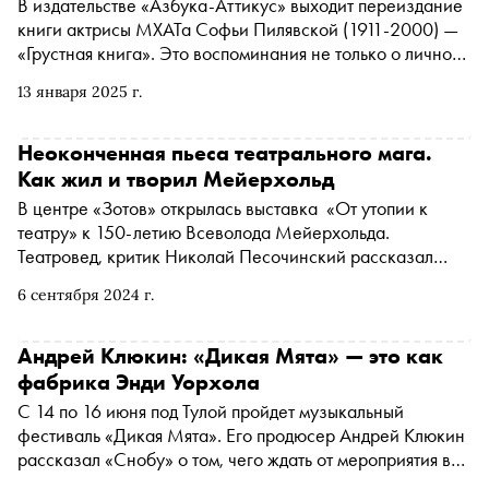
В издательстве «Азбука-Аттикус» выходит переиздание
книги актрисы МХАТа Софьи Пилявской (1911-2000) —
«Грустная книга». Это воспоминания не только о личной
жизни, но и об исторических событиях, свидетельницей
13 января 2025 г.
которых она была. В 1937 году отца Пилявской
арестовали, а саму её хотели уволить из театра — и если
бы не Станиславский, заступившийся за свою ученицу,
Неоконченная пьеса театрального мага.
карьера актрисы могла бы закончиться. А дальше была
Как жил и творил Мейерхольд
Великая Отечественная война, во время которой
В центре «Зотов» открылась выставка «От утопии к
Пилявская вместе с труппой МХАТа участвовала во
театру» к 150-летию Всеволода Мейерхольда.
фронтовых бригадах, поднимавших боевой дух солдат.
Театровед, критик Николай Песочинский рассказал
Часть историй, рассказанных в книге, посвящена жизни
«Снобу» о том, как запрещенный советский режиссер
театра именно во время войны
6 сентября 2024 г.
изменил театр и кино, почему его художественный метод
не преподают в российских вузах наравне с системой
Станиславского, чем ценны символистские опыты
Андрей Клюкин: «Дикая Мята» — это как
Мейерхольда и какими были их отношения с Зинаидой
фабрика Энди Уорхола
Райх — актрисой, сыгравшей в его жизни роковую роль
С 14 по 16 июня под Тулой пройдет музыкальный
фестиваль «Дикая Мята». Его продюсер Андрей Клюкин
рассказал «Снобу» о том, чего ждать от мероприятия в
этом году, почему оно проводится в поле, которое