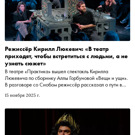
Режиссёр Кирилл Люкевич: «В театр
приходят, чтобы встретиться с людьми, а не
узнать сюжет»
В театре «Практика» вышел спектакль Кирилла
Люкевича по сборнику Аллы Горбуновой «Вещи и ущи».
В разговоре со Снобом режиссёр рассказал о пути в
профессии и первой постановке на столичной сцене, о
15 ноября 2025 г.
важности диалога со зрителем и тщательной совместной
работе с драматургом. А ещё объяснил, чем же на самом
деле являются таинственные «ущи»