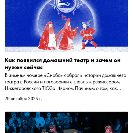
Как появился домашний театр и зачем он
нужен сейчас
В зимнем номере «Сноба» собрали истории домашнего
театра в России и поговорили с главным режиссером
Нижегородского ТЮЗа Иваном Пачиным о том, как
любительские спектакли меняют людей, а игра внезапно
29 декабря 2025 г.
становится самым серьезным делом