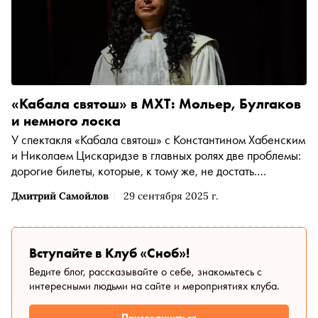
«Кабала святош» в МХТ: Мольер, Булгаков
и немного лоска
У спектакля «Кабала святош» с Константином Хабенским
и Николаем Цискаридзе в главных ролях две проблемы:
дорогие билеты, которые, к тому же, не достать.
Колумнист «Сноба» Дмитрий Самойлов умудрился
Дмитрий Самойлов
29 сентября 2025 г.
решить обе — на постановке Юрия Квятковского он
оказался в компании банкиров, министров и Филиппа
Киркорова
Вступайте в Клуб «Сноб»!
Ведите блог, рассказывайте о себе, знакомьтесь с
интересными людьми на сайте и мероприятиях клуба.
Присоединиться