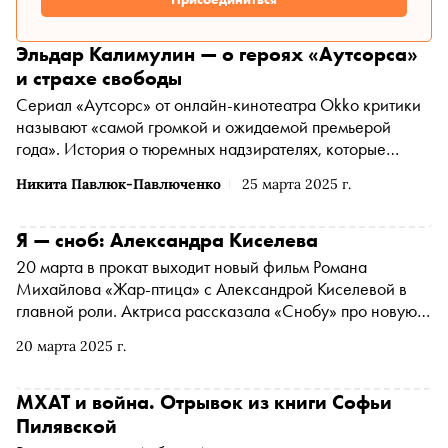
Эльдар Калимулин — о героях «Аутсорса»
и страхе свободы
Сериал «Аутсорс» от онлайн-кинотеатра Okko критики
называют «самой громкой и ожидаемой премьерой
года». История о тюремных надзирателях, которые
решают заработать на смертных приговорах, отсылает
Никита Павлюк-Павлюченко
25 марта 2025 г.
зрителей к текстам Достоевского и заставляет
поразмышлять о проблемах сегодняшнего дня. Одного из
тюремщиков играет Эльдар Калимулин, известный по
Я — сноб: Александра Киселева
проектам «Лада Голд» и «Эпидемия». Никита Павлюк-
20 марта в прокат выходит новый фильм Романа
Павлюченко, главный редактор журнала «Сноб»,
Михайлова «Жар-птица» с Александрой Киселевой в
поговорил с актером о сюжетах в жизни и кино, подходе
главной роли. Актриса рассказала «Снобу» про новую
к работе и амплуа «вечного студента»
картину, свою героиню, любимую музыку, страсть к еде
20 марта 2025 г.
и поездку в Канны
МХАТ и война. Отрывок из книги Софьи
Пилявской