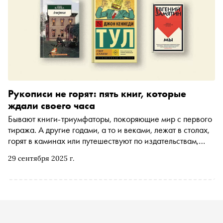
дольше — любовь или коллекция
Рукописи не горят: пять книг, которые
ждали своего часа
Бывают книги-триумфаторы, покоряющие мир с первого
тиража. А другие годами, а то и веками, лежат в столах,
горят в каминах или путешествуют по издательствам,
получая отказы. Их публикация — всегда чудо и победа.
29 сентября 2025 г.
Это тексты, которые пробились к читателю вопреки
обстоятельствам, цензуре, трагической судьбе автора
или просто непониманию современников. «Сноб»
выбрал пять произведений, которые могли бы навсегда
остаться в забвении