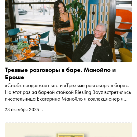
Трезвые разговоры в баре. Манойло и
Броше
«Сноб» продолжает вести «Трезвые разговоры в баре».
На этот раз за барной стойкой Riesling Boyz встретились
писательница Екатерина Манойло и коллекционер и
организатор выставок современного искусства Пьер
23 октября 2025 г.
Броше. Обсудили, зачем женщины стремятся к
равноправию, где в России самые вкусные макароны по-
флотски и сколько предметов нужно иметь, чтобы быть
счастливым. Бонусом из стенограммы узнаете, что живёт