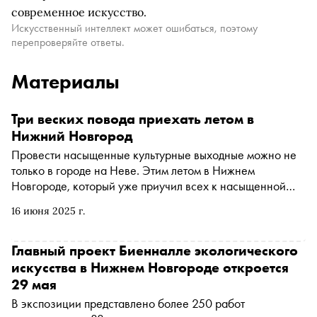
современное искусство.
Искусственный интеллект может ошибаться, поэтому
перепроверяйте ответы.
Материалы
Три веских повода приехать летом в
Нижний Новгород
Провести насыщенные культурные выходные можно не
только в городе на Неве. Этим летом в Нижнем
Новгороде, который уже приучил всех к насыщенной
культурной программе, пройдет несколько масштабных
16 июня 2025 г.
музыкальных и арт-фестивалей. Программа впечатлит
даже искушенных жителей столицы
Главный проект Биенналле экологического
искусства в Нижнем Новгороде откроется
29 мая
В экспозиции представлено более 250 работ