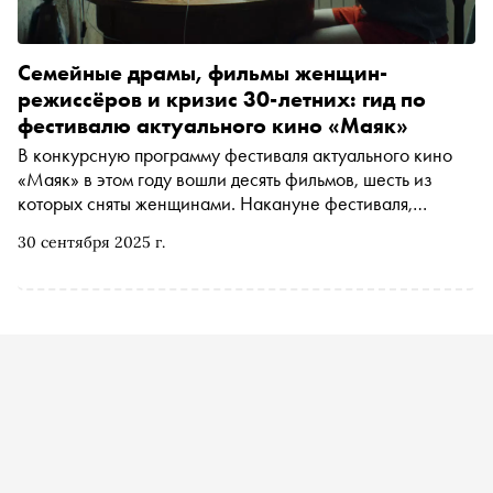
Семейные драмы, фильмы женщин-
режиссёров и кризис 30-летних: гид по
фестивалю актуального кино «Маяк»
В конкурсную программу фестиваля актуального кино
«Маяк» в этом году вошли десять фильмов, шесть из
которых сняты женщинами. Накануне фестиваля,
который стартует уже на этой неделе, мы рассказываем
30 сентября 2025 г.
о каждой из картин. Среди премьер — новая работа
художника-аниматора, номинанта на «Оскар»
Константина Бронзита о выброшенных вещах, ищущих
дорогу в рай, драма Надежды Михалковой о сложных
отношениях матери и сына, а также новые фильмы
якутских режиссёров