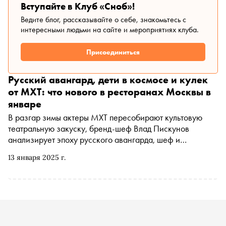
дорогу в рай, драма Надежды Михалковой о сложных
Вступайте в Клуб «Сноб»!
отношениях матери и сына, а также новые фильмы
Ведите блог, рассказывайте о себе, знакомьтесь с
якутских режиссёров
интересными людьми на сайте и мероприятиях клуба.
Присоединиться
Русский авангард, дети в космосе и кулек
от МХТ: что нового в ресторанах Москвы в
январе
В разгар зимы актеры МХТ пересобирают культовую
театральную закуску, бренд-шеф Влад Пискунов
анализирует эпоху русского авангарда, шеф и
ресторатор Глен Баллис вспоминает о Греции, а
13 января 2025 г.
концепт-шеф Станислав Песоцкий «запускает» детей в
космос