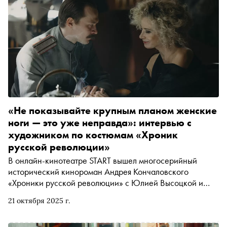
«Не показывайте крупным планом женские
ноги — это уже неправда»: интервью с
художником по костюмам «Хроник
русской революции»
В онлайн-кинотеатре START вышел многосерийный
исторический кинороман Андрея Кончаловского
«Хроники русской революции» с Юлией Высоцкой и
Юрой Борисовым в главных ролях. Особая роль в нём
21 октября 2025 г.
отведена образам героев — их характеры раскрываются
не только через диалоги, но и через костюм. О