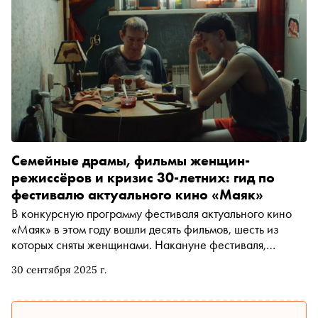
стилизации эпохи, поисках образов, хитром
демократизме Кончаловского, шляпках как
самостоятельных персонажах и подлинных фактурах в
кадре «Сноб» поговорил с художником по костюмам
Дмитрием Андреевым
Семейные драмы, фильмы женщин-
режиссёров и кризис 30-летних: гид по
фестивалю актуального кино «Маяк»
В конкурсную программу фестиваля актуального кино
«Маяк» в этом году вошли десять фильмов, шесть из
которых сняты женщинами. Накануне фестиваля,
который стартует уже на этой неделе, мы рассказываем
30 сентября 2025 г.
о каждой из картин. Среди премьер — новая работа
художника-аниматора, номинанта на «Оскар»
Константина Бронзита о выброшенных вещах, ищущих