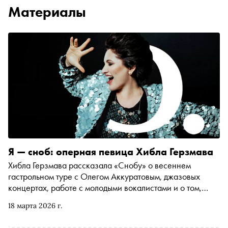
Материалы
Я — сноб: оперная певица Хибла Герзмава
Хибла Герзмава рассказала «Снобу» о весеннем
гастрольном туре с Олегом Аккуратовым, джазовых
концертах, работе с молодыми вокалистами и о том,
почему считает, что оперные певцы могут и должны
18 марта 2026 г.
выходить за пределы одного жанра