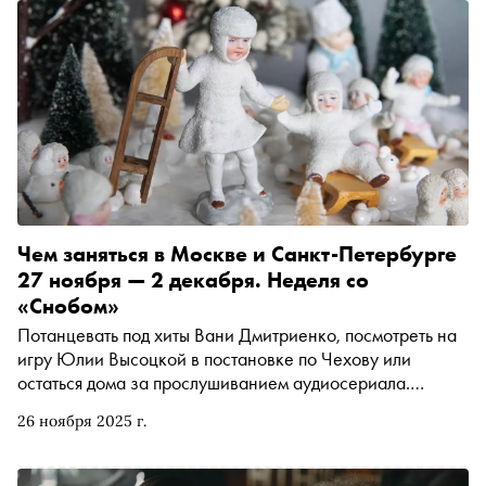
Чем заняться в Москве и Санкт-Петербурге
27 ноября — 2 декабря. Неделя со
«Снобом»
Потанцевать под хиты Вани Дмитриенко, посмотреть на
игру Юлии Высоцкой в постановке по Чехову или
остаться дома за прослушиванием аудиосериала.
Рассказываем, чем заняться и куда сходить на
26 ноября 2025 г.
ближайшей неделе