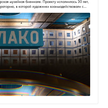
ская музейная биеннале. Проекту исполнилось 30 лет,
ораторию, в которой художники взаимодействовали с
е получился целый «Музей надежды», который можно
догонку — две масштабные выставки-спецпроекта с
х медиумах: фотографа Александра Слюсарева и
 Катерина Алабина в числе первых побывала на