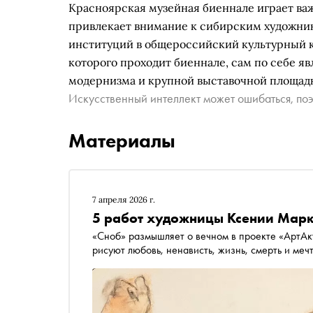
Красноярская музейная биеннале играет ва
привлекает внимание к сибирским художни
институций в общероссийский культурный к
которого проходит биеннале, сам по себе я
модернизма и крупной выставочной площад
Искусственный интеллект может ошибаться, поэ
Материалы
7 апреля 2026 г.
5 работ художницы Ксении Марк
«Сноб» размышляет о вечном в проекте «АртАкт» . По просьбе редакции современные художники
рисуют любовь, ненависть, жизнь, смерть и меч