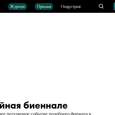
ы
Журнал
Премия
Индустрия
део
Город
IT-продукты
йная биеннале
ее регулярное событие подобного формата в