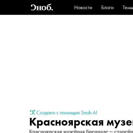
Новости
Блоги
Тем
Стиль
Ви
Создано с помощью Snob AI
Красноярская музе
Красноярская музейная биеннале — старейш