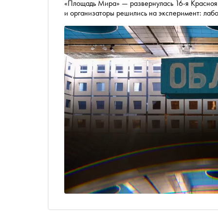
«Площадь Мира» — развернулась 16-я Краснояр
и организаторы решились на эксперимент: лаб
фондами и музейными кураторами. В результат
посетить до 15 февраля 2026 года. А к нему в
работами фундаментальных художников в свои
живописца Михаила Рогинского. Автор «Сноба»
биеннале