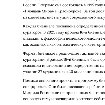
России. Впервые она состоялась в 1995 году 
«Площадь Мира» в Красноярске. За три деся
из ключевых институций современного иску
Каждая биеннале посвящена определенной т
кураторов. В 2025 году прошла 16-я биенна
отсылает к философии немецкого мыслителя
как эмоцию, а как онтологическую категори
Формат биеннале предполагает активное в
кураторами. В рамках 16-й биеннале была ор
создавали инсталляции непосредственно на
участие 27 художников и 20 коллекционных 
Помимо основного проекта, в программу би
спецпроекта. Они были посвящены работам
Михаила Рогинского — признанных мастеров
основную тему и расширили контекст событ