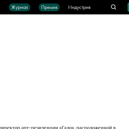
ы
Журнал
Премия
Индустрия
део
Город
IT-продукты
иректор арт-резиденции «Гало», расположенной в