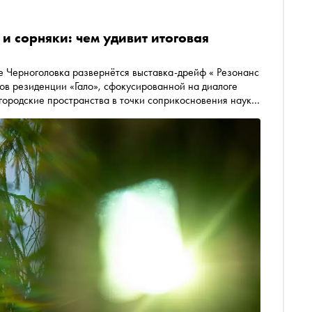
 и сорняки: чем удивит итоговая
де Черноголовка развернётся выставка-дрейф « Резонанс
ов резиденции «Гало», сфокусированной на диалоге
 городские пространства в точки соприкосновения науки,
и — в материале «Сноба»