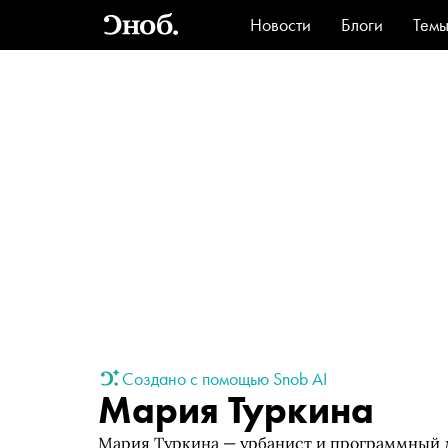
Новости
Блоги
Тем
Стиль
Ви
Создано с помощью Snob AI
Мария Туркина
Мария Туркина — урбанист и программный д