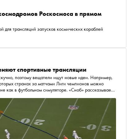
 космодромов Роскосмоса в прямом
й для трансляций запусков космических кораблей
еняют спортивные трансляции
скучно, поэтому вещатели ищут новые идеи. Например,
которых странах за матчами Лиги чемпионов можно
не как в футбольном симуляторе. «Сноб» рассказывает
 сильно изменят привычные спортивные трансляции