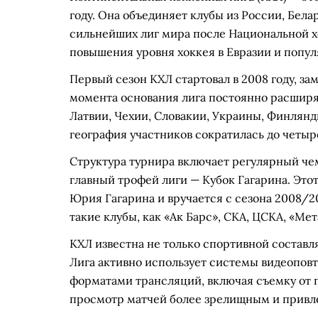
году. Она объединяет клубы из России, Белар
сильнейших лиг мира после Национальной хо
повышения уровня хоккея в Евразии и попул
Первый сезон КХЛ стартовал в 2008 году, з
момента основания лига постоянно расширял
Латвии, Чехии, Словакии, Украины, Финлянд
география участников сократилась до четыр
Структура турнира включает регулярный че
главный трофей лиги — Кубок Гагарина. Этот
Юрия Гагарина и вручается с сезона 2008/2
такие клубы, как «Ак Барс», СКА, ЦСКА, «Мет
КХЛ известна не только спортивной состав
Лига активно использует системы видеоповт
форматами трансляций, включая съемку от пе
просмотр матчей более зрелищным и привл