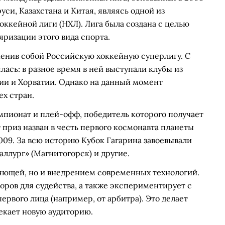
уси, Казахстана и Китая, являясь одной из
ккейной лиги (НХЛ). Лига была создана с целью
яризации этого вида спорта.
аменив собой Российскую хоккейную суперлигу. С
ась: в разное время в ней выступали клубы из
ии и Хорватии. Однако на данный момент
ех стран.
мпионат и плей-офф, победитель которого получает
 приз назван в честь первого космонавта планеты
009. За всю историю Кубок Гагарина завоевывали
аллург» (Магнитогорск) и другие.
ляющей, но и внедрением современных технологий.
оров для судейства, а также экспериментирует с
рвого лица (например, от арбитра). Это делает
екает новую аудиторию.