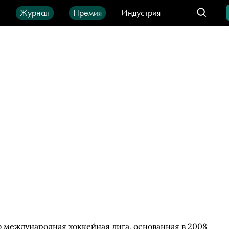
ы
Журнал
Премия
Индустрия
део
Город
IT-продукты
о международная хоккейная лига, основанная в 2008