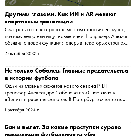
Другими глазами. Как ИИ и AR меняют
спортивные трансляции
Смотреть спорт как раньше многим становится скучно,
поэтому вещатели ищут новые идеи. Например, Amazon
объявил о новой функции: теперь в некоторых странах
за матчами Лиги чемпионов можно следить
2 октября 2025 г.
интерактивно — с интерфейсом на экране как в
футбольном симуляторе. «Сноб» рассказывает об этой и
других технологиях, которые вскоре сильно изменят
Не только Соболев. Главные предательства
привычные спортивные трансляции
в истории футбола
Один из главных сюжетов нового сезона РПЛ —
трансфер Александра Соболева из «Спартака» в
«Зенит» и реакция фанатов. В Петербурге многие не
приняли переход игрока из стана вечных соперников, а
1 октября 2024 г.
поклонники московского клуба бросают ему вслед
проклятия. Но подобных случаев в истории футбола
очень много. «Сноб» вспоминает самые резонансные
Бан и вылет. За какие проступки сурово
наказывали футбольные клубы