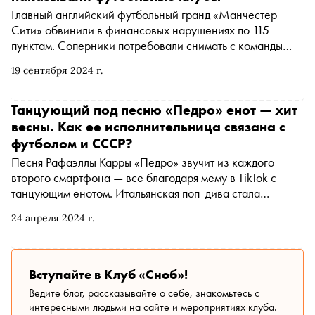
Главный английский футбольный гранд «Манчестер
Сити» обвинили в финансовых нарушениях по 115
пунктам. Соперники потребовали снимать с команды
очки в течение многих сезонов. В будущем «Сити»
19 сентября 2024 г.
может утратить лидерство или даже опуститься в
дивизион ниже. «Сноб» вспоминает похожие примеры,
когда клуб вопреки игре и результатам вылетал или
Танцующий под песню «Педро» енот — хит
получал дисквалификацию
весны. Как ее исполнительница связана с
футболом и СССР?
Песня Рафаэллы Карры «Педро» звучит из каждого
второго смартфона — все благодаря мему в TikTok с
танцующим енотом. Итальянская поп-дива стала
легендой в СССР, а еще очень любила футбол —
24 апреля 2024 г.
настолько, что после смерти ее память почтил УЕФА.
«Сноб» рассказывает об удивительной певице и ее
невероятной жизни
Вступайте в Клуб «Сноб»!
Ведите блог, рассказывайте о себе, знакомьтесь с
интересными людьми на сайте и мероприятиях клуба.