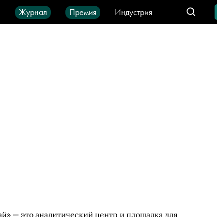
ы
Журнал
Премия
Индустрия
део
Город
IT-продукты
» — это аналитический центр и площадка для