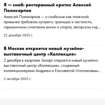
Я — сноб: ресторанный критик Алексей
Поликарпов
Алексей Поликарпов — о снобизме как полезной
привычке требовать лучшего, границах и честности,
гармоничном сочетании виски и спорта, авторском гиде
«Открывай новое» и мечте однажды добраться до
22 декабря 2025 г.
полюсов
В Москве откроется новый музейно-
выставочный центр «Коллекция»
2 декабря в квартале Зиларт откроется новый музейно-
выставочный центр «Коллекция», созданный
коллекционерами Андреем и Елизаветой Молчановыми.
Пространство задумано как место диалога о
2 октября 2025 г.
коллекционировании — не только как о хобби, но и как
о культурной практике