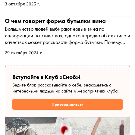
3 октября 2025 г.
О чем говорит форма бутылки вина
Большинство людей выбирают новые вина по
информации на этикетках, однако нередко об их стиле и
качествах может рассказать форма бутылки. Почему
виноделы разливают вина в емкости разной
29 октября 2024 г.
конфигурации, по какой причине рислинг чаще
продается в прозрачном стекле, а каберне совиньон в
темном и зачем бутылке «плечики», рассказывает
эксперт Simple, преподаватель школы вина «Энотрия
Вступайте в Клуб «Сноб»!
СПб» Инесса Новичихина
Ведите блог, рассказывайте о себе, знакомьтесь с
интересными людьми на сайте и мероприятиях клуба.
Присоединиться