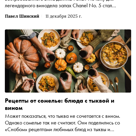
легендарного винодела запах Chanel No. 5 стал
поводом выгнать богатых гостей? И как привычка
Павел Шинский
11 декабря 2025 г.
прятаться от клиентов в придорожных канавах помогает
продавать бутылки по 500 долларов? Павел Шинский —
фотохудожник, генеральный директор CCI France Russie
и основатель «Винного атласа России» — рассказывает
историю недавно ушедшего Эммануэля Рейно и его
семьи, доказавших, что настоящее величие требует
тишины, смелости нарушать правила и лёгкого безумия
Рецепты от сомелье: блюда с тыквой и
вином
Может показаться, что тыква не сочетается с вином.
Однако сомелье так не считают. Они поделились со
«Снобом» рецептами любимых блюд из тыквы и
рассказали, какие вина к ним подходят