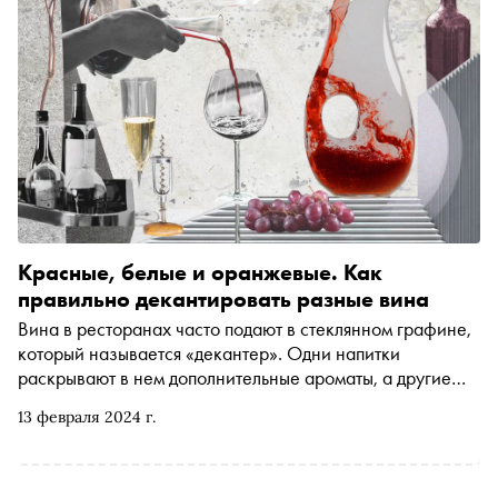
Красные, белые и оранжевые. Как
правильно декантировать разные вина
Вина в ресторанах часто подают в стеклянном графине,
который называется «декантер». Одни напитки
раскрывают в нем дополнительные ароматы, а другие
теряют свою привлекательность. «Сноб» рассказывает,
13 февраля 2024 г.
почему это происходит и какие вина декантер
действительно делает лучше