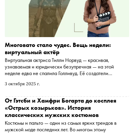
Многовато стало чудес. Вещь недели:
виртуальный актёр
Виртуальная актриса Тилли Норвуд — красивая,
узнаваемая и юридически безупречная — на этой
неделе едва не спалила Голливуд. Её создатели
рассказали про «переговоры» Тилли с агентствами. В
3 октября 2025 г.
ответ звёзды и профсоюзы заговорили о рисках замены
живых актёров на аватарки. Вроде бы ничего нового, но
в этот раз получилось очень шумно. Объясняем —
От Гэтсби и Хамфри Богарта до косплея
почему
«Острых козырьков». История
классических мужских костюмов
Костюмы и пальто — один из самых ярких трендов в
мужской моде последних лет. Во многом этому