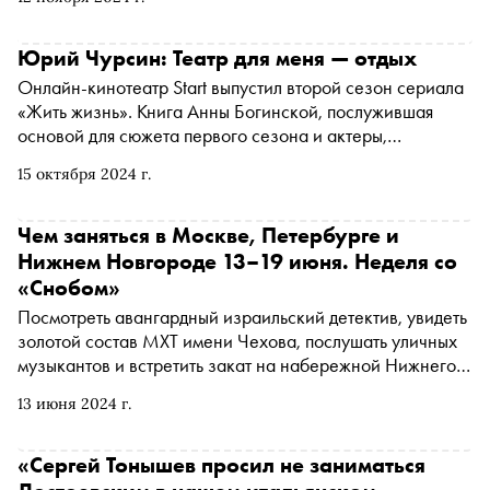
Олегом Маловичко и Данилом Чащиным о том, как кино
помогает справляться с личными кризисами
Юрий Чурсин: Театр для меня — отдых
Онлайн-кинотеатр Start выпустил второй сезон сериала
«Жить жизнь». Книга Анны Богинской, послужившая
основой для сюжета первого сезона и актеры,
исполнившие главные роли, Любовь Аксенова и Юрий
15 октября 2024 г.
Чурсин, сделали проект одним из самых успешных по
просмотрам 2023 года. Героиня пытается пережить
гибель мужа, начать жить с нуля, строить отношения с
Чем заняться в Москве, Петербурге и
новым возлюбленным. Второй сезон, по законам жанра,
Нижнем Новгороде 13–19 июня. Неделя со
еще больше закручивает интригу. «Сноб» поговорил с
«Снобом»
артистом Юрием Чурсиным о работе в этом проекте, о
Посмотреть авангардный израильский детектив, увидеть
съемках в других картинах, а также о его возвращении в
золотой состав МХТ имени Чехова, послушать уличных
театр и первом режиссерском опыте
музыкантов и встретить закат на набережной Нижнего
Новгорода. «Сноб» рассказывает, чем заняться и куда
13 июня 2024 г.
сходить на ближайшей неделе
«Сергей Тонышев просил не заниматься