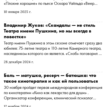
«Плохие хорошие» по пьесе Оскара Уайльда «Веер
леди Уиндермир», а в Театре наций — мольеровского
10 января 2025 г.
«Тартюфа». «Сноб» поговорил с режиссером о двух его
последних работах
Владимир Жуков: «Скандалы — не стиль
Театра имени Пушкина, но мы всегда в
повестке»
Театр имени Пушкина в этом сезоне отмечает сразу два
юбилея: 75-летие театра и 110-летие Камерного театра,
наследником которого он является. «Сноб» поговорил с
директором Владимиром Жуковым о юбилейных
28 декабря 2024 г.
мероприятиях, о проведенных ремонтных работах, о
планах на будущее и о секретах успеха одного из самых
популярных театров Москвы
Боль — матушка, ресерч — батюшка: что
такое кинотерапия и как ей пользоваться
30 ноября пройдет первая международная конференция
по кинотерапии «Кино как лекарство для души» .
Организатор конференции, клинический психолог
Ирина Гросс , поговорила с Наталией Мещаниновой,
12 ноября 2024 г.