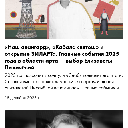
«Наш авангард», «Кабала святош» и
открытие ЗИЛАРТа. Главные события 2025
года в области арта — выбор Елизаветы
Лихачёвой
2025 год подходит к концу, и «Сноб» подводит его итоги.
Сегодня вместе с архитектурным экспертом издания
Елизаветой Лихачёвой вспоминаем главные события из
области арта (и вокруг него): от открытия музейно-
26 декабря 2025 г.
выставочного центра ЗИЛАРТ и премьеры «Кабалы
Святош» в МХТ имени Чехова до «Нашего авангарда» в
Русском музее и революционного переноса Шуховской
башни в Выксе