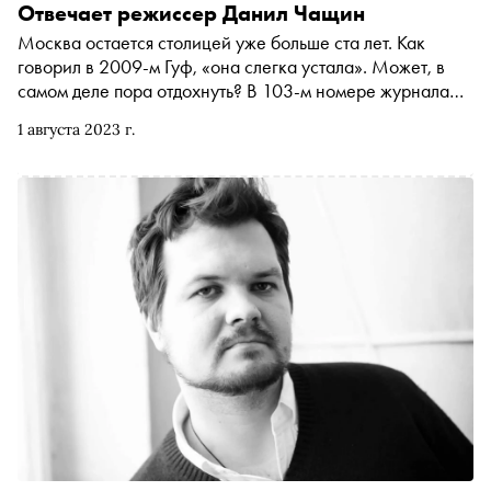
Отвечает режиссер Данил Чащин
Москва остается столицей уже больше ста лет. Как
говорил в 2009-м Гуф, «она слегка устала». Может, в
самом деле пора отдохнуть? В 103-м номере журнала
«Сноб» редакция предложила тюменцу, петербуржцу и
1 августа 2023 г.
кировчанину ответить на простой вопрос: «Что, если бы
ваш родной город вдруг оказался столицей, пусть и на
время?» В этой колонке отвечает режиссер Данил
Чащин