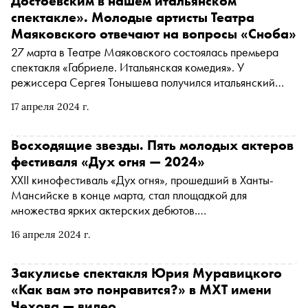
Достоевским в нашем итальянском
спектакле». Молодые артисты Театра
Маяковского отвечают на вопросы «Сноба»
27 марта в Театре Маяковского состоялась премьера
спектакля «Габриеле. Итальянская комедия». У
режиссера Сергея Тонышева получился итальянский
ситком по драматургии Фаусто Паравидино и
17 апреля 2024 г.
Джампьеро Раппы о жизни в крохотной квартирке в
центре Рима студентов-актеров. «Сноб» поговорил с
семью молодыми артистами «Маяковки», исполняющими
Восходящие звезды. Пять молодых актеров
роли однокурсников, о мечте стать актером, первых
фестиваля «Дух огня — 2024»
шагах в профессии и работе над ролью
XXII кинофестиваль «Дух огня», прошедший в Ханты-
Мансийске в конце марта, стал площадкой для
множества ярких актерских дебютов.
Профессиональное жюри, журналисты и зрители имели
16 апреля 2024 г.
возможность увидеть, кто, вероятно, придет на смену
современным звездам кино. «Сноб» собрал пять ярких
фильмов с участием актеров нового поколения
Закулисье спектакля Юрия Муравицкого
«Как вам это понравится?» в МХТ имени
Чехова — видео