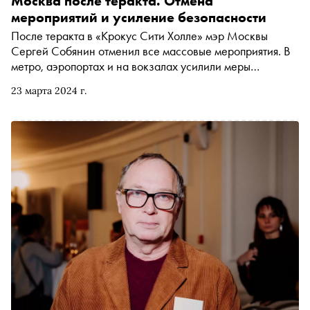
Москва после теракта. Отмена
мероприятий и усиление безопасности
После теракта в «Крокус Сити Холле» мэр Москвы
Сергей Собянин отменил все массовые мероприятия. В
метро, аэропортах и на вокзалах усилили меры
безопасности. «Сноб» рассказывает, какие еще
23 марта 2024 г.
действия предприняли власти в столице в связи с атакой
террористов