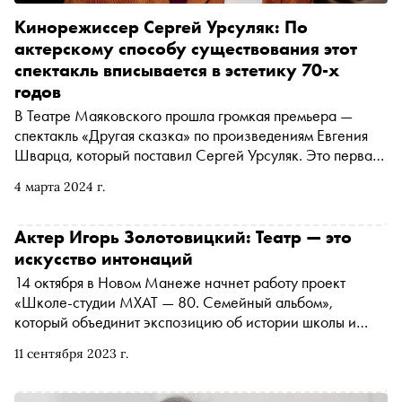
Кинорежиссер Сергей Урсуляк: По
актерскому способу существования этот
спектакль вписывается в эстетику 70-х
годов
В Театре Маяковского прошла громкая премьера —
спектакль «Другая сказка» по произведениям Евгения
Шварца, который поставил Сергей Урсуляк. Это первая
работа кинорежиссера в театре. О ней, а также о
4 марта 2024 г.
пародии на Григория Лепса, советской эстетике в своих
произведениях и Олеге Табакове мастер рассказал
«Снобу»
Актер Игорь Золотовицкий: Театр — это
искусство интонаций
14 октября в Новом Манеже начнет работу проект
«Школе-студии МХАТ — 80. Семейный альбом»,
который объединит экспозицию об истории школы и
театра с творческой и образовательной программами.
11 сентября 2023 г.
«Сноб» поговорил с ректором школы-студии Игорем
Золотовицким о юбилейной программе, преподавании,
традициях и внутреннем устройстве одного из главных