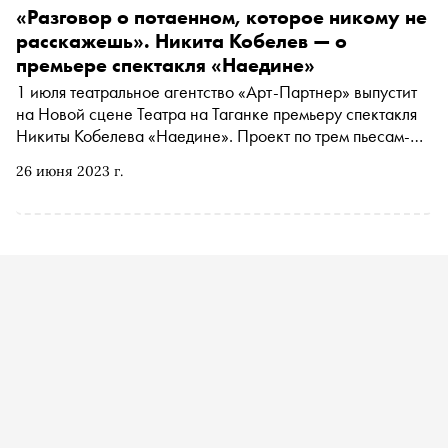
«Разговор о потаенном, которое никому не
расскажешь». Никита Кобелев — о
премьере спектакля «Наедине»
1 июля театральное агентство «Арт-Партнер» выпустит
на Новой сцене Театра на Таганке премьеру спектакля
Никиты Кобелева «Наедине». Проект по трем пьесам-
монологам американского драматурга Дона Нигро
26 июня 2023 г.
объединил на сцене актрис Викторию Исакову,
Александру Ребенок и Ирину Старшенбаум. «Сноб»
поговорил с режиссером о прототипах героинь и о том,
как ему удалось сделать из трех самостоятельных
монологов одну постановку