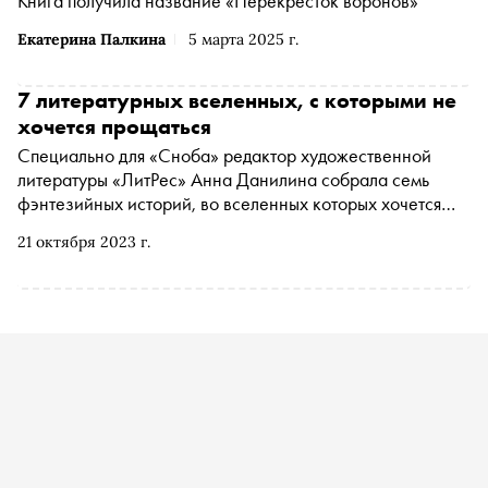
Книга получила название «Перекресток воронов»
Екатерина Палкина
5 марта 2025 г.
7 литературных вселенных, с которыми не
хочется прощаться
Специально для «Сноба» редактор художественной
литературы «ЛитРес» Анна Данилина собрала семь
фэнтезийных историй, во вселенных которых хочется
задержаться. Сапковский, Фрай, Вербер —
21 октября 2023 г.
произведения этих авторов погружают в миры грозных
драконов, парящих над холмами замков и древних
пророчеств