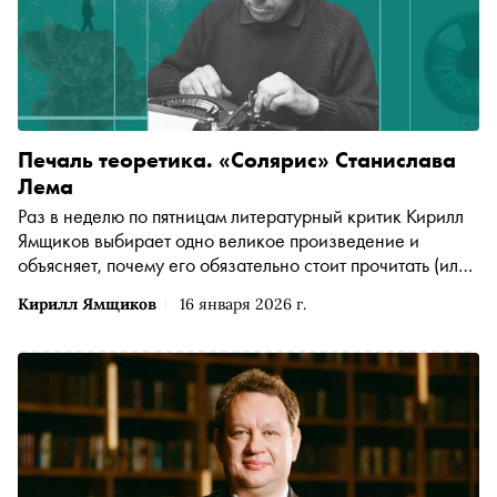
Печаль теоретика. «Солярис» Станислава
Лема
Раз в неделю по пятницам литературный критик Кирилл
Ямщиков выбирает одно великое произведение и
объясняет, почему его обязательно стоит прочитать (или
перечитать). В этот раз — «Солярис» Станислава Лема.
Кирилл Ямщиков
16 января 2026 г.
Поныне ошеломляющий грацией, холодом стиля,
плотностью событий и вложенных в них смыслов,
«Солярис» повлиял практически на каждого, кто хотя бы
единожды признался себе в любви к фантастике