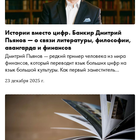
Истории вместо цифр. Банкир Дмитрий
Пьянов — о связи литературы, философии,
авангарда и финансов
Дмитрий Пьянов — редкий пример человека из мира
финансов, который переводит язык больших цифр на
язык большой культуры. Как первый заместитель
президента — председателя правления ВТБ он объясняет
23 декабря 2025 г.
самые сложные экономические процессы через
литературные и исторические параллели. Мы решили
поговорить с Дмитрием и понять, как связаны
литература, философия, авангард и реальная
банковская практика