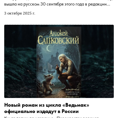
вышла на русском 30 сентября этого года в редакции
Neoclassic издательства «АСТ», в переводе Вадима
3 октября 2025 г.
Кумока. Это девятая книга серии, но первая — с тех пор,
как «Ведьмак» стал событием планетарного масштаба из
любимца увлеченной фэнтези интеллигентов
Новый роман из цикла «Ведьмак»
официально издадут в России