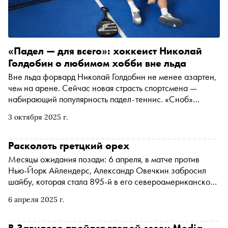
«Падел — для всего»: хоккеист Николай
Голдобин о любимом хобби вне льда
Вне льда форвард Николай Голдобин не менее азартен,
чем на арене. Сейчас новая страсть спортсмена —
набирающий популярность падел-теннис. «Сноб»
встретился с Николаем на корте NOVA x Lunda Padel.
3 октября 2025 г.
Хоккеист рассказал, как необычное хобби заменяет лёд
летом, помогает видеться с друзьями и возвращает азарт
командной игры
Расколоть гретцкий орех
Месяцы ожидания позади: 6 апреля, в матче против
Нью-Йорк Айлендерс, Александр Овечкин забросил
шайбу, которая стала 895-й в его североамериканской
карьере. Великий рекорд Уэйна Гретцки побит, теперь
6 апреля 2025 г.
российский хоккеист и капитан «Вашингтон Кэпиталз»
— лучший снайпер НХЛ. О чем еще может мечтать
Александр Великий — рассказали в весеннем номере