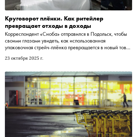
Круговорот плёнки. Как ритейлер
превращает отходы в доходы
Корреспондент «Сноба» отправился в Подольск, чтобы
своими глазами увидеть, как использованная
упаковочная стрейч-плёнка превращается в новый товар
и возвращается на полки, и понять, что такое
23 октября 2025 г.
циклическая экономика в действии