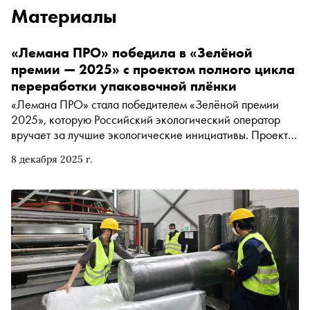
Материалы
«Лемана ПРО» победила в «Зелёной
премии — 2025» с проектом полного цикла
переработки упаковочной плёнки
«Лемана ПРО» стала победителем «Зелёной премии
2025», которую Российский экологический оператор
вручает за лучшие экологические инициативы. Проект
компании «Замкнутый цикл: как отходы упаковочной
8 декабря 2025 г.
плёнки превратились в товары СТМ» занял первое место
в категории «Корпоративные проекты (внутренние)»