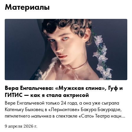
Материалы
Вера Енгалычева: «Мужская спина», Гуф и
ГИТИС — как я стала актрисой
Вере Енгалычевой только 24 года, а она уже сыграла
Катеньку Быховец в «Лермонтове» Бакура Бакурадзе,
пятилетнего мальчика в спектакле «Сато» Театра наций
и школьницу Соню в сериале «Урок». В весеннем
9 апреля 2026 г.
номера «Сноба» она рассказала Егору Спесивцеву о