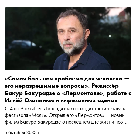
том, как училась ходить с «мужской спиной»,
изображала чайку для Дмитрия Крымова, «дурела от
счастья» на «Маяке», слушала Гуфа с Ильей Озолиным
и никогда не смотрела «Космическую одиссею» (но
носила футболку с постером, за что и была посрамлена!)
«Самая большая проблема для человека —
это неразрешимые вопросы». Режиссёр
Бакур Бакурадзе о «Лермонтове», работе с
Ильёй Озолиным и вырезанных сценах
С 4 по 9 октября в Геленджике проходит третий выпуск
фестиваля «Маяк». Открыл его «Лермонтов» — новый
фильм Бакура Бакурадзе о последнем дне жизни поэта.
Автор «Сноба» Егор Спесивцев поговорил с
5 октября 2025 г.
режиссёром о подборе «правильных» лошадей и собак,