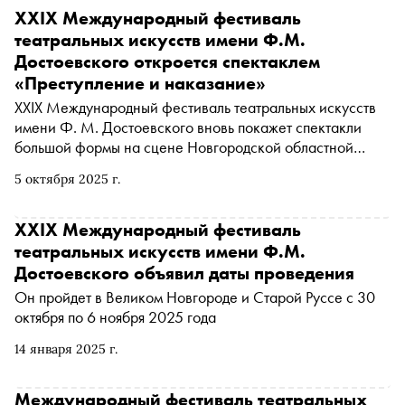
XXIX Международный фестиваль
театральных искусств имени Ф.М.
Достоевского откроется спектаклем
«Преступление и наказание»
XXIX Международный фестиваль театральных искусств
имени Ф. М. Достоевского вновь покажет спектакли
большой формы на сцене Новгородской областной
филармонии им. А. С. Аренского. 31 октября Фестиваль
5 октября 2025 г.
откроется спектаклем Московского драматического
театра имени Н. В. Гоголя «Преступление и наказание»
режиссёра Антона Яковлева
XXIX Международный фестиваль
театральных искусств имени Ф.М.
Достоевского объявил даты проведения
Он пройдет в Великом Новгороде и Старой Руссе с 30
октября по 6 ноября 2025 года
14 января 2025 г.
Международный фестиваль театральных