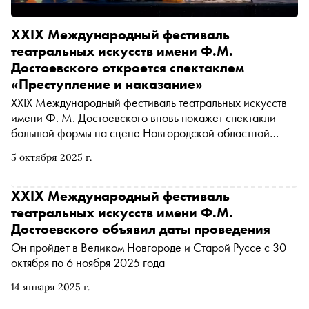
XXIX Международный фестиваль
театральных искусств имени Ф.М.
Достоевского откроется спектаклем
«Преступление и наказание»
XXIX Международный фестиваль театральных искусств
имени Ф. М. Достоевского вновь покажет спектакли
большой формы на сцене Новгородской областной
филармонии им. А. С. Аренского. 31 октября Фестиваль
5 октября 2025 г.
откроется спектаклем Московского драматического
театра имени Н. В. Гоголя «Преступление и наказание»
режиссёра Антона Яковлева
XXIX Международный фестиваль
театральных искусств имени Ф.М.
Достоевского объявил даты проведения
Он пройдет в Великом Новгороде и Старой Руссе с 30
октября по 6 ноября 2025 года
14 января 2025 г.