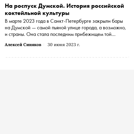
На роспуск Думской. История российской
коктейльной культуры
В марте 2023 года в Санкт-Петербурге закрыли бары
на Думской — самой пьяной улице города, а возможно,
и страны. Она стала последним прибежищем той
бесшабашной коктейльной культуры, что появилась в
Алексей Синяков
30 июня 2023 г.
середине 2000-х. Алексей Синяков узнал, как она
пришла в Россию, вместе с каким коктейлем попала в
Санкт-Петербург и во что превратилась в Москве