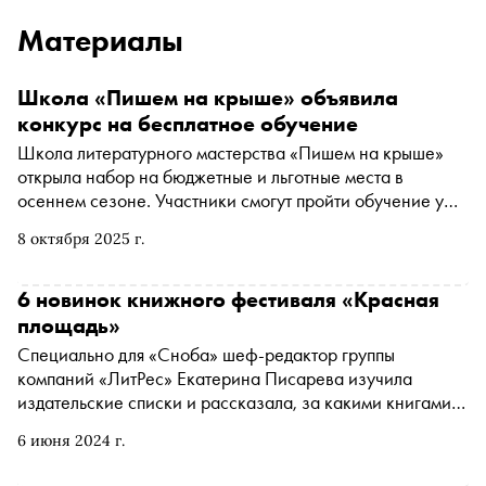
Материалы
Школа «Пишем на крыше» объявила
конкурс на бесплатное обучение
Школа литературного мастерства «Пишем на крыше»
открыла набор на бюджетные и льготные места в
осеннем сезоне. Участники смогут пройти обучение у
ведущих писателей, поэтов и критиков, а лучшие —
8 октября 2025 г.
отправятся в литературную резиденцию школы в
Светлогорске (Калининградская область)
6 новинок книжного фестиваля «Красная
площадь»
Специально для «Сноба» шеф-редактор группы
компаний «ЛитРес» Екатерина Писарева изучила
издательские списки и рассказала, за какими книгами
стоит сходить на фестиваль «Красная площадь», который
6 июня 2024 г.
проходит с 6 по 9 июня. В списке и ожидаемая
антиутопия от Яны Вагнер, и сборник пьес молодого, но