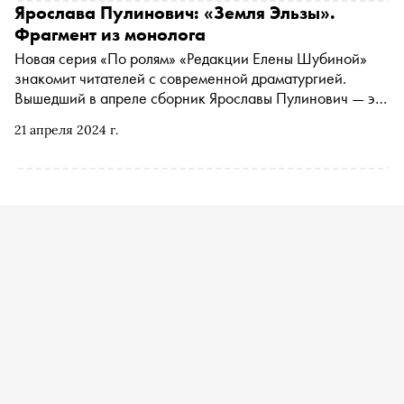
известного драматурга, и роман о превратностях судьбы
Ярослава Пулинович: «Земля Эльзы».
Фрагмент из монолога
Новая серия «По ролям» «Редакции Елены Шубиной»
знакомит читателей с современной драматургией.
Вышедший в апреле сборник Ярославы Пулинович — это
остросоциальные, актуальные пьесы, сосредоточенные
21 апреля 2024 г.
на характере и внутренней жизни каждого персонажа.
«Сноб» публикует фрагмент из монолога
шестнадцатилетней Наташи «Победила я» из диптиха
«Наташина мечта»