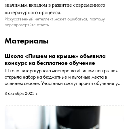
значимым вкладом в развитие современного
литературного процесса.
Искусственный интеллект может ошибаться, поэтому
перепроверяйте ответы.
Материалы
Школа «Пишем на крыше» объявила
конкурс на бесплатное обучение
Школа литературного мастерства «Пишем на крыше»
открыла набор на бюджетные и льготные места в
осеннем сезоне. Участники смогут пройти обучение у
ведущих писателей, поэтов и критиков, а лучшие —
8 октября 2025 г.
отправятся в литературную резиденцию школы в
Светлогорске (Калининградская область)