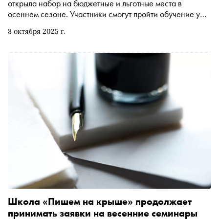
открыла набор на бюджетные и льготные места в
осеннем сезоне. Участники смогут пройти обучение у
ведущих писателей, поэтов и критиков, а лучшие —
8 октября 2025 г.
отправятся в литературную резиденцию школы в
Светлогорске (Калининградская область)
Школа «Пишем на крыше» продолжает
принимать заявки на весенние семинары