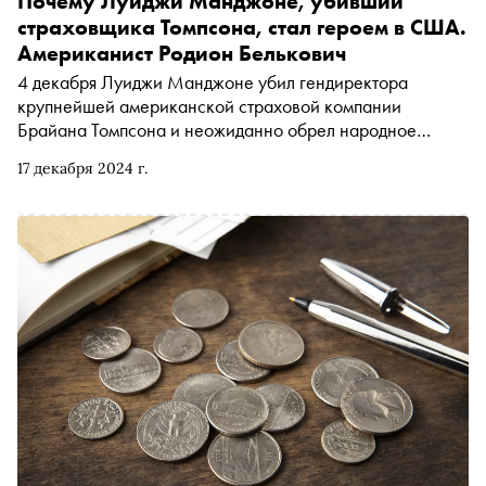
Почему Луиджи Манджоне, убивший
страховщика Томпсона, стал героем в США.
Американист Родион Белькович
4 декабря Луиджи Манджоне убил гендиректора
крупнейшей американской страховой компании
Брайана Томпсона и неожиданно обрел народное
сочувствие и поддержку. «Сноб» побеседовал с
17 декабря 2024 г.
Родионом Бельковичем, специалистом по анархо-
индивидуализму и истории Америки, о том, за что
американцы ненавидят страховые компании и
корпорации, почему при этом не видят в Трампе
«классового врага» и стоит ли ждать новых всплесков
насилия в США