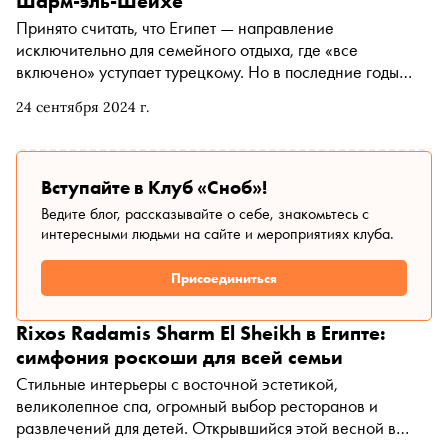
Шарм-эль-Шейхе
Принято считать, что Египет — направление
исключительно для семейного отдыха, где «все
включено» уступает турецкому. Но в последние годы
египетские отельеры предприняли множество усилий,
24 сентября 2024 г.
чтобы сломать этот стереотип. Отели, входящие в сеть
SUNRISE Resorts & Cruises, тому подтверждение.
Белоснежные виллы на берегу Красного моря, частные
пляжи с красочными рифами, рестораны, в которых не
Вступайте в Клуб «Сноб»!
нужно платить, и ежедневные вечеринки — отели сети
Ведите блог, рассказывайте о себе, знакомьтесь с
SUNRISE в обзоре «Сноба».
интересными людьми на сайте и мероприятиях клуба.
Присоединиться
Rixos Radamis Sharm El Sheikh в Египте:
симфония роскоши для всей семьи
Стильные интерьеры с восточной эстетикой,
великолепное спа, огромный выбор ресторанов и
развлечений для детей. Открывшийся этой весной в