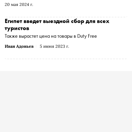
Шарм-эль-Шейхе отель сети Rixos — новый образец
20 мая 2024 г.
премиального отдыха для всей семьи в Египте
Египет введет выездной сбор для всех
туристов
Также вырастет цена на товары в Duty Free
Иван Адоньев
5 июня 2023 г.