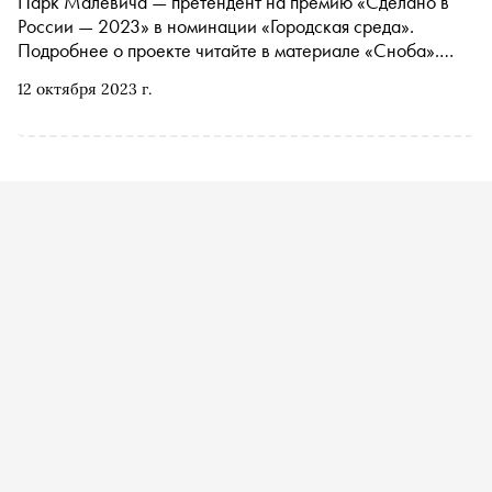
Парк Малевича — претендент на премию «Сделано в
России — 2023» в номинации «Городская среда».
Подробнее о проекте читайте в материале «Сноба».
Финансовый партнер премии — «МТС Банк
12 октября 2023 г.
Premium&Private». Технологический партнер —
«Аквариус». Партнер номинации «Теория и практика
важных дел» — «Россия — страна возможностей»