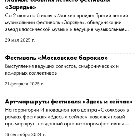
«Зарядье»
Со 2 июня по 6 июля в Москве пройдет Третий летний
музыкальный фестиваль «Зарядье», объединяющий
звезд классической музыки и ведущие музыкальные
коллективы разных жанров и направлений. «Сноб»
29 мая 2025 г.
рассказывает о самых интересных мероприятиях в
программе
Фестиваль «Московское барокко»
Выступления ведущих солистов, симфонических и
камерных коллективов
21 февраля 2025 г.
Арт-маршруты фестиваля «Здесь и сейчас»
На территории Инновационного центра «Сколково» в
рамках фестиваля «Здесь и сейчас» появился новый
арт-маршрут , созданный организатором фестиваля —
парком «Зарядье». Так современное искусство и
16 сентября 2024 г.
технические инновации решили заявить о возможности