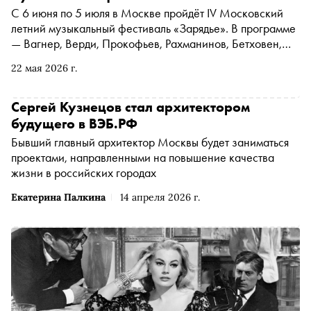
С 6 июня по 5 июля в Москве пройдёт IV Московский
летний музыкальный фестиваль «Зарядье». В программе
— Вагнер, Верди, Прокофьев, Рахманинов, Бетховен,
оперные премьеры, редкие оратории и open-air в парке.
22 мая 2026 г.
«Сноб» выбрал главные концерты
Сергей Кузнецов стал архитектором
будущего в ВЭБ.РФ
Бывший главный архитектор Москвы будет заниматься
проектами, направленными на повышение качества
жизни в российских городах
Екатерина Палкина
14 апреля 2026 г.