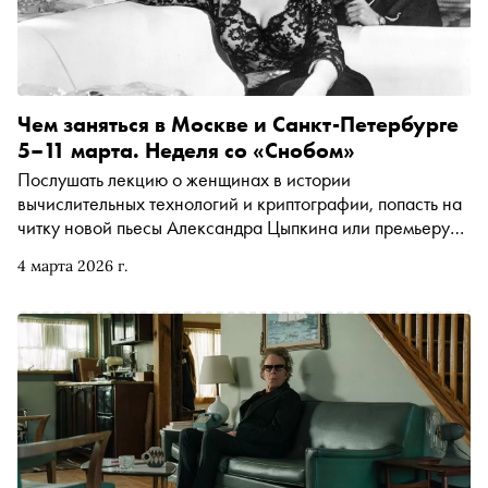
Чем заняться в Москве и Санкт-Петербурге
5–11 марта. Неделя со «Снобом»
Послушать лекцию о женщинах в истории
вычислительных технологий и криптографии, попасть на
читку новой пьесы Александра Цыпкина или премьеру
танцевального спектакля хореографа Охада Нахарина.
4 марта 2026 г.
Рассказываем, чем заняться и куда сходить на
ближайшей неделе