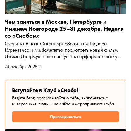
Чем заняться в Москве, Петербурге и
Нижнем Новгороде 25–31 декабря. Неделя
со «Снобом»
Сходить на ночной концерт «Золушки» Теодора
Курентзиса и MusicAeterna, посмотреть новый фильм
Джима Джармуша или послушать перформанс-читку
сказки Андерсена. Рассказываем, чем заняться и куда
24 декабря 2025 г.
сходить на ближайшей неделе
Вступайте в Клуб «Сноб»!
Ведите блог, рассказывайте о себе, знакомьтесь с
интересными людьми на сайте и мероприятиях клуба.
Присоединиться