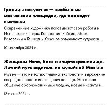
взаимодействия. На этом пути можно познакомиться как
с авторскими арт-объектами, обосновавшимися в самых
Границы искусства — необычные
разных точках «Сколково», так и с муралами,
московские площадки, где проходят
созданными специально для фестиваля: известные
выставки
российские художники уличной волны расписали все
Современные художники показывают свои работы в
беседки Центрального парка
Исцеляющих садах, Константин Райкин, Марк
Розовский и Геннадий Хазанов озвучивают худруков
прошлого в фойе еврейского театра, а исследователи
10 сентября 2024 г.
переделкинских дач используют под свои цели
общежитие — иногда выставочные пространства
Москвы обнаруживаются по самым неожиданным
Женщины Нэпа, Босх и спиртохранилище.
адресам
Летний путеводитель по музейной Москве
Музеи — это не только тишина, экспонаты и выражение
сосредоточенного восхищения на лице. Это живое
общение с харизматичными людьми, новые инсайты и
небанальные варианты досуга на выходные. К каждому
12 июня 2024 г.
значимому проекту кураторы обязательно готовят
развернутую параллельную программу, чтобы погрузить
гостей в тему выставки. Отсюда и появляются на