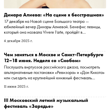
Динара Алиева: «На сцене я бесстрашная»
17 декабря на Новой сцене Большого театра —
юбилейный вечер Динары Алиевой. Бенефис певицы,
который она назвала Vivere l’arte, пройдёт в
сопровождении симфонического оркестра и хора
4 декабря 2025 г.
Большого театра. В интервью «Снобу» Динара
рассказала о работе с Валерием Гергиевым и Роландо
Виллазоном, неожиданных режиссёрских решениях и
Чем заняться в Москве и Санкт-Петербурге
желании сняться в кино
12–18 июня. Неделя со «Снобом»
Послушать виртуозов российского джаза, посмотреть
альтернативные постановки «Ревизора» и «Дон Кихота»
или съездить на крупнейший книжный фестиваль
Татарстана. Рассказываем, чем заняться и куда сходить
11 июня 2025 г.
на ближайшей неделе
III Московский летний музыкальный
фестиваль «Зарядье»