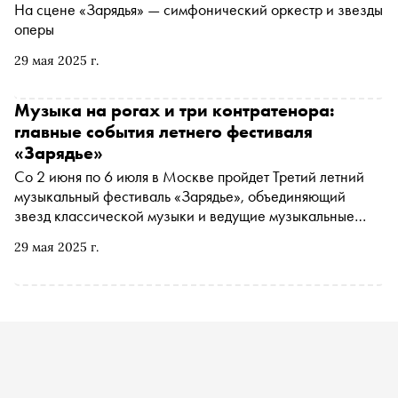
На сцене «Зарядья» — симфонический оркестр и звезды
оперы
29 мая 2025 г.
Музыка на рогах и три контратенора:
главные события летнего фестиваля
«Зарядье»
Со 2 июня по 6 июля в Москве пройдет Третий летний
музыкальный фестиваль «Зарядье», объединяющий
звезд классической музыки и ведущие музыкальные
коллективы разных жанров и направлений. «Сноб»
29 мая 2025 г.
рассказывает о самых интересных мероприятиях в
программе