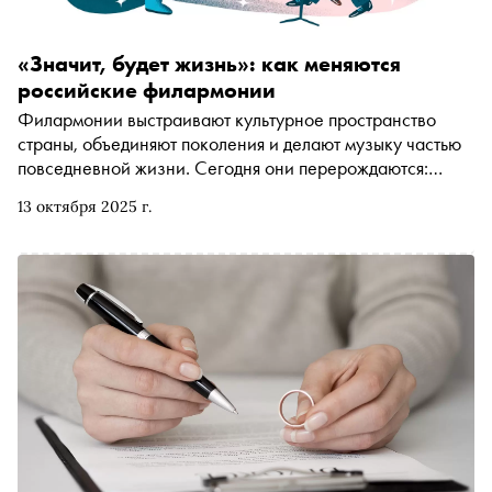
«Значит, будет жизнь»: как меняются
российские филармонии
Филармонии выстраивают культурное пространство
страны, объединяют поколения и делают музыку частью
повседневной жизни. Сегодня они перерождаются:
обновление приходит во все регионы России. Мы
13 октября 2025 г.
поговорили с сотрудниками трёх разных филармоний —
Омской, Магаданской и Луганской — о трудностях и
открытиях, о мечтах и музыке, о национальном проекте
«Семья»