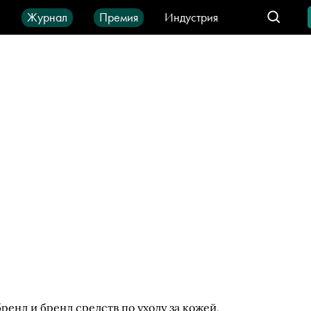
ы
Журнал
Премия
Индустрия
део
Город
IT-продукты
енд и бренд средств по уходу за кожей,