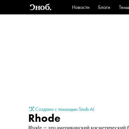
Новости
Блоги
Тем
Стиль
Ви
Создано с помощью Snob AI
Rhode
Rhode — это американский косметический бр