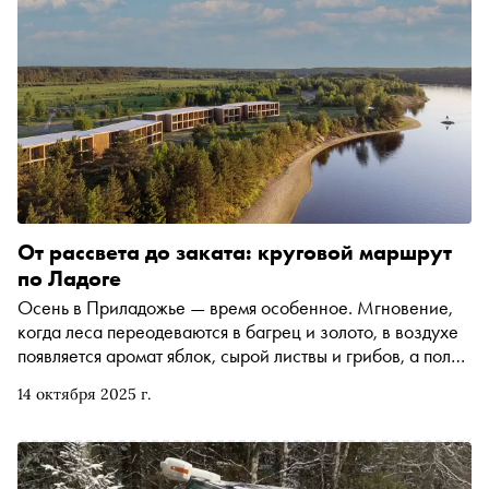
из книги, выходящей в издательстве NoAge в серии
«Есть смысл»
От рассвета до заката: круговой маршрут
по Ладоге
Осень в Приладожье — время особенное. Мгновение,
когда леса переодеваются в багрец и золото, в воздухе
появляется аромат яблок, сырой листвы и грибов, а поля
и бесчисленные водоёмы накрывает густой туман.
14 октября 2025 г.
Сложно представить себе лучшее время для того, чтобы
сесть в машину и отправиться на берега Ладоги в
поисках вдохновения, спокойствия и умиротворения