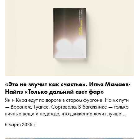
«Это не звучит как счастье». Илья Мамаев-
Найлз «Только дальний свет фар»
Ян и Кира едут по дороге в старом фургоне. На их пути
— Воронеж, Туапсе, Сортавала. В багажнике — только
личные вещи и надежда, что движение лечит лучше
любого психотерапевта. Это не роуд-муви про светлое
6 марта 2026 г.
будущее, а большой разговор о современной России и
поколении тридцатилетних. «Сноб» публикует фрагмент