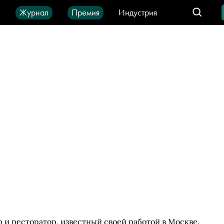
ы
Журнал
Премия
Индустрия
део
Город
IT-продукты
и ресторатор, известный своей работой в Москве.