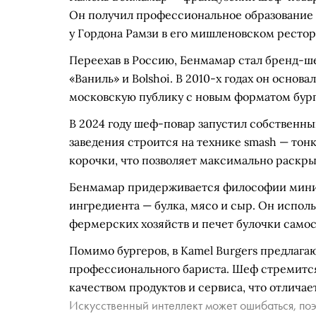
Он получил профессиональное образование и
у Гордона Рамзи в его мишленовском рестор
Переехав в Россию, Бенмамар стал бренд-ш
«Ваниль» и Bolshoi. В 2010-х годах он осно
московскую публику с новым форматом бург
В 2024 году шеф-повар запустил собственны
заведения строится на технике smash — тон
корочки, что позволяет максимально раскры
Бенмамар придерживается философии минима
ингредиента — булка, мясо и сыр. Он испол
фермерских хозяйств и печет булочки самос
Помимо бургеров, в Kamel Burgers предлагаю
профессионального бариста. Шеф стремитс
качеством продуктов и сервиса, что отлича
Искусственный интеллект может ошибаться, поэ