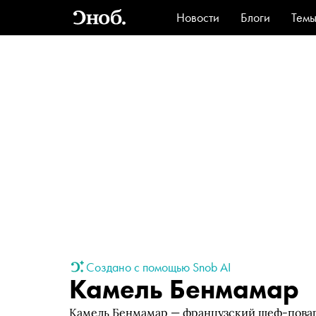
Новости
Блоги
Тем
Стиль
Ви
Создано с помощью Snob AI
Камель Бенмамар
Камель Бенмамар — французский шеф-повар 