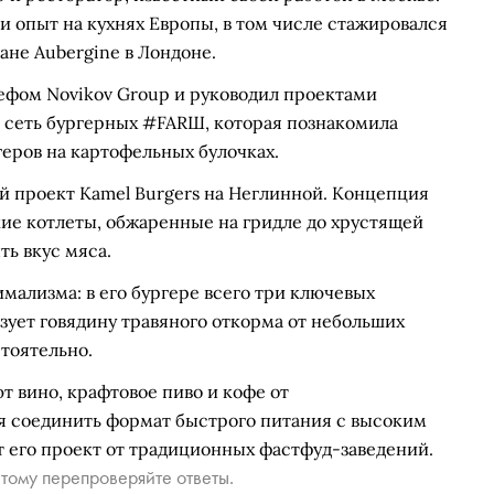
 опыт на кухнях Европы, в том числе стажировался
ане Aubergine в Лондоне.
ефом Novikov Group и руководил проектами
вал сеть бургерных #FARШ, которая познакомила
еров на картофельных булочках.
й проект Kamel Burgers на Неглинной. Концепция
кие котлеты, обжаренные на гридле до хрустящей
ть вкус мяса.
лизма: в его бургере всего три ключевых
ьзует говядину травяного откорма от небольших
тоятельно.
т вино, крафтовое пиво и кофе от
я соединить формат быстрого питания с высоким
ет его проект от традиционных фастфуд-заведений.
тому перепроверяйте ответы.