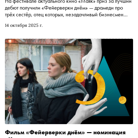
На фестивале актуального кино «Маяк» приз за лучший
дебют получили «Фейерверки днём» — драмеди про
трёх сестёр, отец которых, незадачливый бизнесмен
(Александр Робак), собирается продать дом, где они
14 октября 2025 г.
выросли. Как и жюри фестиваля, киножурналист Катя
Загвоздкина оказалась очарована этим смешным и
грустным фильмом. После премьеры мы поговорили с
режиссёром и сценаристом «Фейерверков» Ниной
Воловой (запомните это имя!) о том, как на неё повлиял
опыт работы в документальном кино, параллелях с
Чеховым и импровизации
Фильм «Фейерверки днём» — номинация