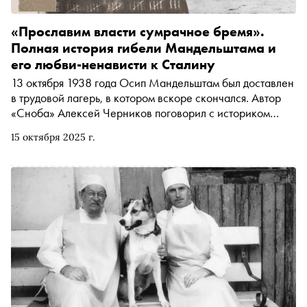
«Прославим власти сумрачное бремя».
Полная история гибели Мандельштама и
его любви-ненависти к Сталину
13 октября 1938 года Осип Мандельштам был доставлен
в трудовой лагерь, в котором вскоре скончался. Автор
«Сноба» Алексей Черников поговорил с историком
литературы Глебом Моревым — о том, что привело
15 октября 2025 г.
Мандельштама к гибели, из-за чего его считали
литературным неудачником, почему Сталин сохранил
ему жизнь после эпиграммы на себя, как в этом помог
Пастернак, чем образ вождя завораживал
репрессированного поэта, и как Надежда Яковлевна
Мандельштам искажала стихи мужа, выставляя его
антисталинистом