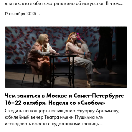
для тех, кто любит смотреть кино об искусстве. В этом
году к традиционным площадкам добавился
17 октября 2025 г.
Новосибирск, а в программе — картины из Бразилии,
Великобритании, Италии, Китая, Нигерии, США,
Франции и Японии. «Сноб» выбрал самые заметные и
неожиданные фильмы, которые стоит увидеть: от
документальной хроники японского авангарда и
нигерийских танцевальных историй до мокьюментари о
современном искусстве и поисков утраченного
Караваджо
Чем заняться в Москве и Санкт-Петербурге
16–22 октября. Неделя со «Снобом»
Сходить на концерт-посвящение Эдуарду Артемьеву,
юбилейный вечер Театра имени Пушкина или
исследовать вместе с художниками границы
взаимодействия технологий и искусства. Рассказываем,