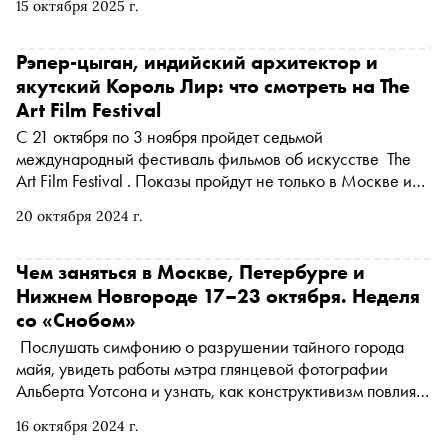
15 октября 2025 г.
чем заняться и куда сходить на ближайшей неделе
Рэпер-цыган, индийский архитектор и
якутский Король Лир: что смотреть на The
Art Film Festival
С 21 октября по 3 ноября пройдет седьмой
международный фестиваль фильмов об искусстве The
Art Film Festival . Показы пройдут не только в Москве и
Санкт-Петербурге, но и во Владимире, Екатеринбурге,
20 октября 2024 г.
Нижнем Новгороде, Перми и Самаре. 14 зарубежных и
российских картин покажут в музеях, культурных
центрах и кинотеатрах. «Сноб» рассказывает о шести
Чем заняться в Москве, Петербурге и
работах, на которые стоит обратить внимание в первую
Нижнем Новгороде 17–23 октября. Неделя
очередь
со «Снобом»
Послушать симфонию о разрушении тайного города
майя, увидеть работы мэтра глянцевой фотографии
Альберта Уотсона и узнать, как конструктивизм повлиял
на современную архитектуру. «Сноб» рассказывает,
16 октября 2024 г.
чем заняться и куда сходить на ближайшей неделе