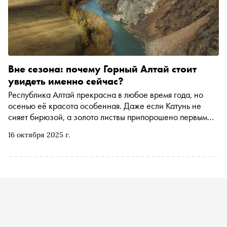
Вне сезона: почему Горный Алтай стоит
увидеть именно сейчас?
Республика Алтай прекрасна в любое время года, но
осенью её красота особенная. Даже если Катунь не
сияет бирюзой, а золото листвы припорошено первым
снегом, это не умаляет очарования природы. Напротив,
16 октября 2025 г.
капризы погоды лишь подчёркивают суровую поэзию
этих мест. А ещё в краткий период межсезонья
появляется шанс без толп и пробок увидеть все знаковые
достопримечательности, в своём темпе проехать
Чуйский тракт и зарядиться энергией перед зимними
праздниками. Вместе с Минэком республики и АНО
«Национальные приоритеты» Анастасия Рыжкова
отправилась по новому маршруту «Открой свой Алтай: