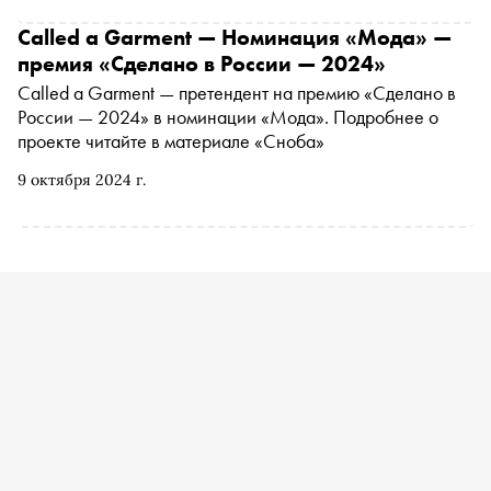
рассчитаны на многослойные образы и адаптированы
как для городской среды, так и для отдыха на природе.
Called a Garment — Номинация «Мода» —
Специально для «Сноба» Сергей и Екатерина
премия «Сделано в России — 2024»
Булгаковы выбрали пять вещей, которые можно считать
Called a Garment — претендент на премию «Сделано в
по-настоящему знаковыми
России — 2024» в номинации «Мода». Подробнее о
проекте читайте в материале «Сноба»
9 октября 2024 г.