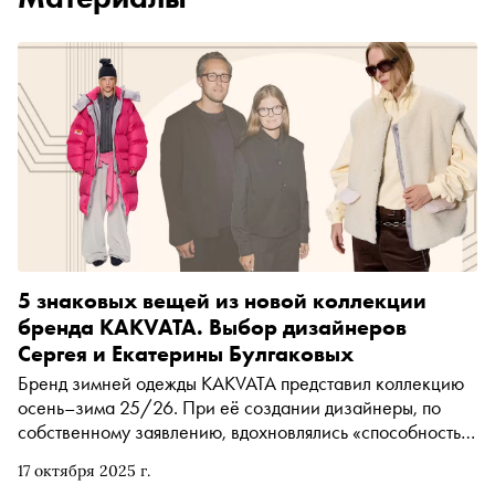
5 знаковых вещей из новой коллекции
бренда KAKVATA. Выбор дизайнеров
Сергея и Екатерины Булгаковых
Бренд зимней одежды KAKVATA представил коллекцию
осень–зима 25/26. При её создании дизайнеры, по
собственному заявлению, вдохновлялись «способностью
холода обострять чувства и пробуждать стремление к
17 октября 2025 г.
теплу». Объёмные силуэты с плавными линиями