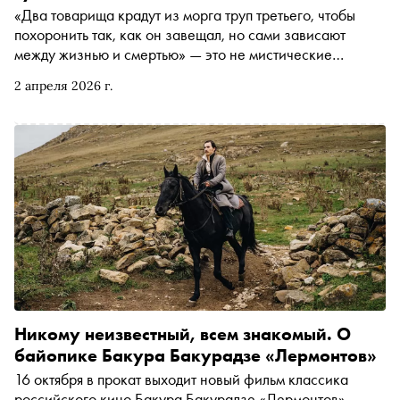
«Два товарища крадут из морга труп третьего, чтобы
похоронить так, как он завещал, но сами зависают
между жизнью и смертью» — это не мистические
региональные новости, а синопсис нового фильма
2 апреля 2026 г.
Семёна Серзина «Мороз». К24 выпустят картину в
январе 2027-го, а прямо сейчас «Невидимый театр»
ведёт сбор средств на постпродакшн . Автор «Сноба»
Егор Спесивцев поговорил с режиссёром о съёмках
фильма за три недели, сломанной на «скауте» руке и
«адской» первой смене
Никому неизвестный, всем знакомый. О
байопике Бакура Бакурадзе «Лермонтов»
16 октября в прокат выходит новый фильм классика
российского кино Бакура Бакурадзе «Лермонтов»,