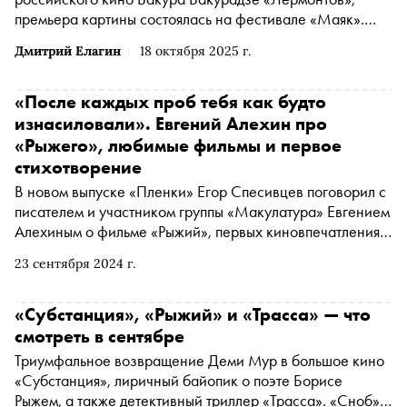
премьера картины состоялась на фестивале «Маяк».
Вместо того чтобы рассказывать историю становления
Дмитрий Елагин
18 октября 2025 г.
поэта, режиссёр показывает последний день его жизни.
О том, как Бакурадзе переизобретает жанр байопика и
рассуждает о невозможности познания человеческой
«После каждых проб тебя как будто
личности, — в материале «Сноба»
изнасиловали». Евгений Алехин про
«Рыжего», любимые фильмы и первое
стихотворение
В новом выпуске «Пленки» Егор Спесивцев поговорил с
писателем и участником группы «Макулатура» Евгением
Алехиным о фильме «Рыжий», первых киновпечатлениях,
«Долгой счастливой жизни» Шпаликова, рутине и
23 сентября 2024 г.
будущем романе
«Субстанция», «Рыжий» и «Трасса» — что
смотреть в сентябре
Триумфальное возвращение Деми Мур в большое кино
«Субстанция», лиричный байопик о поэте Борисе
Рыжем, а также детективный триллер «Трасса». «Сноб»