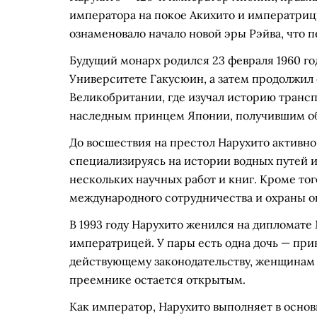
императора на покое Акихито и императриц
ознаменовало начало новой эры Рэйва, что 
Будущий монарх родился 23 февраля 1960 го
Университете Гакусюин, а затем продолжил
Великобритании, где изучал историю трансп
наследным принцем Японии, получившим об
До восшествия на престол Нарухито активно
специализируясь на истории водных путей 
нескольких научных работ и книг. Кроме то
международного сотрудничества и охраны 
В 1993 году Нарухито женился на дипломате 
императрицей. У пары есть одна дочь — прин
действующему законодательству, женщинам 
преемнике остается открытым.
Как император, Нарухито выполняет в осно