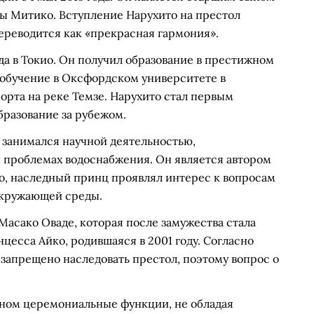
ы Митико. Вступление Нарухито на престол
переводится как «прекрасная гармония».
да в Токио. Он получил образование в престижном
 обучение в Оксфордском университете в
орта на реке Темзе. Нарухито стал первым
разование за рубежом.
 занимался научной деятельностью,
и проблемах водоснабжения. Он является автором
го, наследный принц проявлял интерес к вопросам
окружающей среды.
Масако Оваде, которая после замужества стала
цесса Айко, родившаяся в 2001 году. Согласно
запрещено наследовать престол, поэтому вопрос о
вном церемониальные функции, не обладая