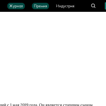
ы
Журнал
Премия
Индустрия
део
Город
IT-продукты
ий с 1 мая 2019 года. Он является старшим сыном