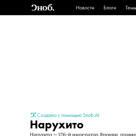
Новости
Блоги
Тем
Стиль
Ви
Создано с помощью Snob AI
Нарухито
Нарухито — 126-й император Японии, правящ