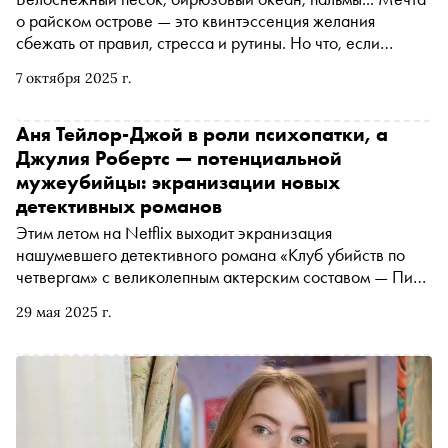
о райском острове — это квинтэссенция желания
сбежать от правил, стресса и рутины. Но что, если
вместо свободы будет ждать ловушка? К выходу в прокат
7 октября 2025 г.
основанного на реальных событиях триллера «Эдем»
кинокритик Ксения Балюк рассказывает о фильмах, в
которых рай оборачивается опасной иллюзией,
Аня Тейлор-Джой в роли психопатки, а
обнажающей человеческие пороки
Джулия Робертс — потенциальной
мужеубийцы: экранизации новых
детективных романов
Этим летом на Netflix выходит экранизация
нашумевшего детективного романа «Клуб убийств по
четвергам» с великолепным актерским составом — Пирс
Броснан, Хелен Миррен, Бен Кингсли, Джонатан Прайс,
29 мая 2025 г.
Дэвид Теннант, Ричард Э. Грант. Режиссер картины —
Крис Коламбус («Один дома», первые две части «Гарри
Поттера»). Сноб рассказывает об этой долгожданной
новинке и других экранизациях свежих детективных
романов, которые уже вышли или только готовятся к
релизу