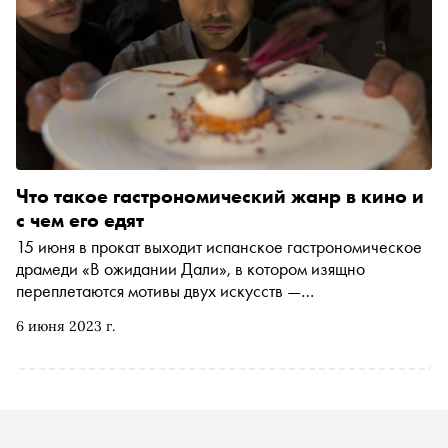
Что такое гастрономический жанр в кино и
с чем его едят
15 июня в прокат выходит испанское гастрономическое
драмеди «В ожидании Дали», в котором изящно
переплетаются мотивы двух искусств —
изобразительного и кулинарного. «Сноб» окидывает
6 июня 2023 г.
взглядом историю жанра и прослеживает путь еды в
истории кино