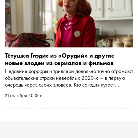
Тётушка Глэдис из «Орудий» и другие
новые злодеи из сериалов и фильмов
Недавние хорроры и триллеры довольно точно отражают
обывательские страхи невесёлых 2020-х — в первую
очередь через своих злодеев. Кто сегодня пугает
сильнее: престарелая ведьма, превращающая людей в
21 октября 2025 г.
бездумных дронов у себя на посылках, или
самоуверенный технократ с СДВГ, вроде Илона Маска?
А может, безудержные деятели современного искусства,
потерявшие чувство меры и реальности? «Сноб» о самых
ярких новых кино- и сериальных злодеях, при появлении
которых в кадре эмоциональные зрители кидаются