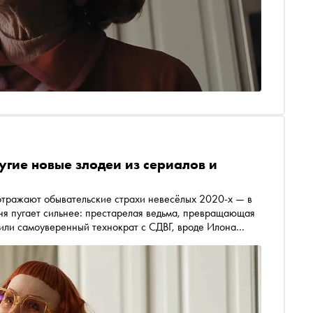
угие новые злодеи из сериалов и
отражают обывательские страхи невесёлых 2020-х — в
дня пугает сильнее: престарелая ведьма, превращающая
 или самоуверенный технократ с СДВГ, вроде Илона
нного искусства, потерявшие чувство меры и
 и сериальных злодеях, при появлении которых в кадре
пультами в экран