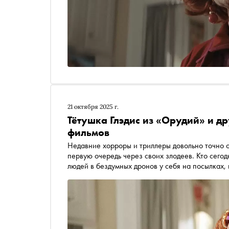
21 октября 2025 г.
Тётушка Глэдис из «Орудий» и др
фильмов
Недавние хорроры и триллеры довольно точно 
первую очередь через своих злодеев. Кто сего
людей в бездумных дронов у себя на посылках,
Маска? А может, безудержные деятели совреме
реальности? «Сноб» о самых ярких новых кино-
эмоциональные зрители кидаются тапочками и 