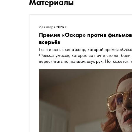
Материалы
29 января 2026 г.
Премия «Оскар» против фильмов
всерьёз
Если и есть в кино жанр, который премия «Оска
Фильмы ужасов, которые за почти сто лет был
пересчитать по пальцам двух рук. Но, кажется
измениться. Всё благодаря нашумевшим «Грешн
номинаций, и «Орудиям» Зака Креггера. Кино
всерьёз? «Сноб» разбирается в ситуации и вс
всё-таки обратила своё внимание за свою поч