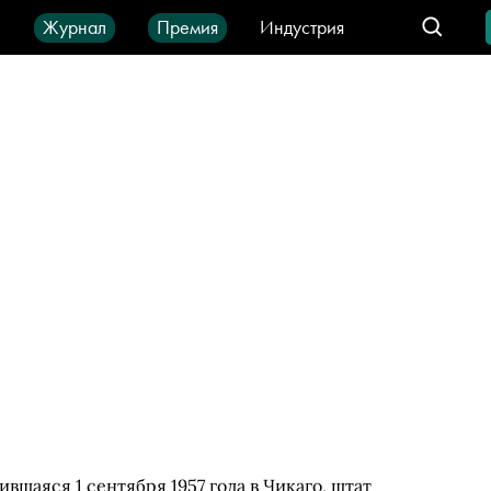
ы
Журнал
Премия
Индустрия
део
Город
IT-продукты
шаяся 1 сентября 1957 года в Чикаго, штат