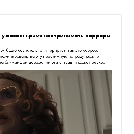
 ужасов: время воспринимать хорроры
р» будто сознательно игнорирует, так это хоррор.
и номинированы на эту престижную награду, можно
, на ближайшей церемонии эта ситуация может резко
икам» Райана Куглера, которые получили рекордные 16
академики наконец начали воспринимать хорроры
поминает фильмы ужасов, на которые премия «Оскар»
ти 100-летнюю историю