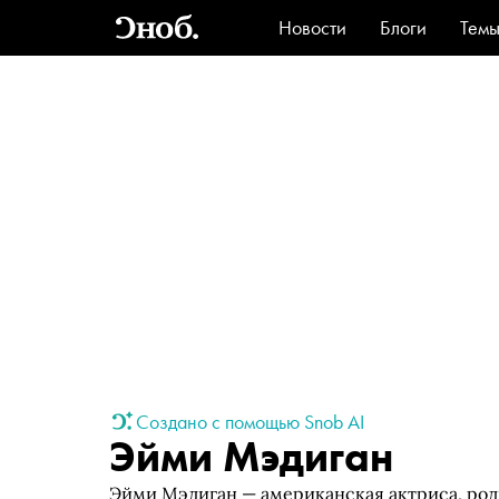
Новости
Блоги
Тем
Стиль
Ви
Создано с помощью Snob AI
Эйми Мэдиган
Эйми Мэдиган — американская актриса, родив