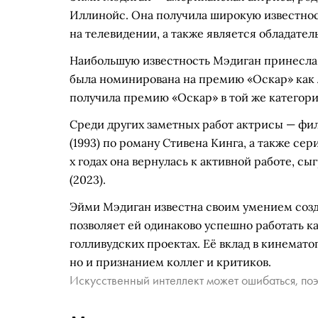
Иллинойс. Она получила широкую известнос
на телевидении, а также является обладате
Наибольшую известность Мэдиган принесла р
была номинирована на премию «Оскар» как лу
получила премию «Оскар» в той же категори
Среди других заметных работ актрисы — фил
(1993) по роману Стивена Кинга, а также се
х годах она вернулась к активной работе, сы
(2023).
Эйми Мэдиган известна своим умением созд
позволяет ей одинаково успешно работать ка
голливудских проектах. Её вклад в кинемат
но и признанием коллег и критиков.
Искусственный интеллект может ошибаться, поэ