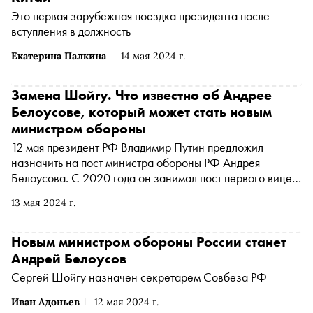
Это первая зарубежная поездка президента после
вступления в должность
Екатерина Палкина
14 мая 2024 г.
Замена Шойгу. Что известно об Андрее
Белоусове, который может стать новым
министром обороны
12 мая президент РФ Владимир Путин предложил
назначить на пост министра обороны РФ Андрея
Белоусова. С 2020 года он занимал пост первого вице-
премьера правительства РФ. Начало карьеры, переход
13 мая 2024 г.
на госслужбу и скандалы с металлургами — «Сноб»
собрал главные факты из его биографии
Новым министром обороны России станет
Андрей Белоусов
Сергей Шойгу назначен секретарем Совбеза РФ
Иван Адоньев
12 мая 2024 г.