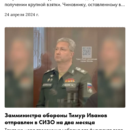
получении крупной взятки. Чиновнику, оставленному в
СИЗО на два месяца, грозит 15 лет тюрьмы. «Сноб»
24 апреля 2024 г.
собрал все, что нужно знать о репутации одного из
богатейших силовиков страны и его карьере в
российском правительстве
Замминистра обороны Тимур Иванов
отправлен в СИЗО на два месяца
Такая же мера пресечения избрана для фигуранта дела