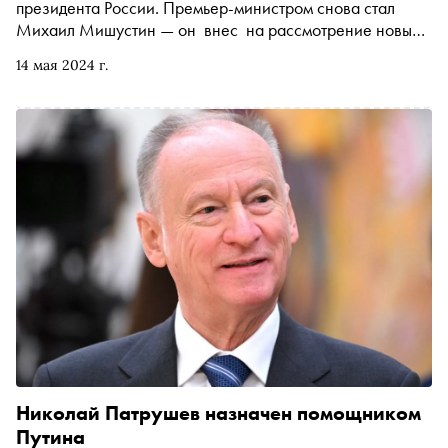
президента России. Премьер-министром снова стал
Михаил Мишустин — он внес на рассмотрение новый
состав правительства, а Путин утвердил его структуру.
14 мая 2024 г.
Подробнее об изменениях в высшем руководстве
страны — в материале «Сноба»
Николай Патрушев назначен помощником
Путина